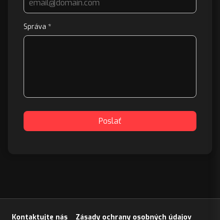
Správa *
Poslať
Kontaktujte nás
Zásady ochrany osobných údajov